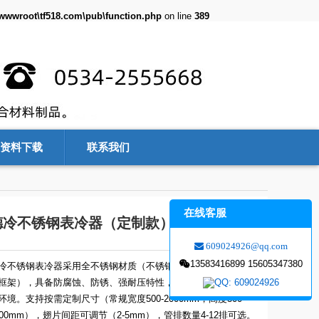
\wwwroot\tf518.com\pub\function.php
on line
389
资料下载
联系我们
在线客服
德冷不锈钢表冷器（定制款）
609024926@qq.com
13583416899 15605347380
冷不锈钢表冷器采用全不锈钢材质（不锈钢管+不锈钢翅片+不锈
框架），具备防腐蚀、防锈、强耐压特性，适配潮湿、酸碱等恶
环境。支持按需定制尺寸（常规宽度500-2000mm，高度300-
500mm），翅片间距可调节（2-5mm），管排数量4-12排可选。