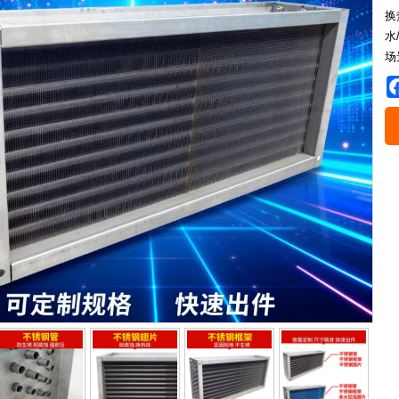
换
水
场