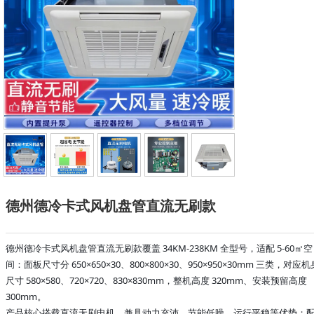
德州德冷卡式风机盘管直流无刷款
德州德冷卡式风机盘管直流无刷款覆盖 34KM-238KM 全型号，适配 5-60㎡空
间：面板尺寸分 650×650×30、800×800×30、950×950×30mm 三类，对应机
尺寸 580×580、720×720、830×830mm，整机高度 320mm、安装预留高度
300mm。
产品核心搭载直流无刷电机，兼具动力充沛、节能低噪、运行平稳等优势；