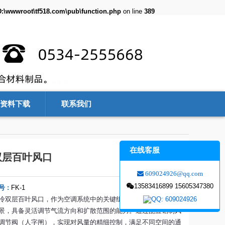
D:\wwwroot\tf518.com\pub\function.php
on line
389
资料下载
联系我们
在线客服
双层百叶风口
609024926@qq.com
13583416899 15605347380
号 :
FK-1
冷双层百叶风口，作为空调系统中的关键组件，广泛应用于送风
景，具备灵活调节气流方向和扩散范围的能力。通过配置铝制风
调节阀（人字闸），实现对风量的精细控制，满足不同空间的通