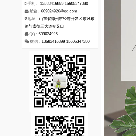
13583416899 15605347380
手机 :
609024926@qq.com
邮箱 :
山东省德州市经济开发区东风东
地址 :
路与崇德三大道交叉口
609024926
QQ :
13583416899 15605347380
微信 :