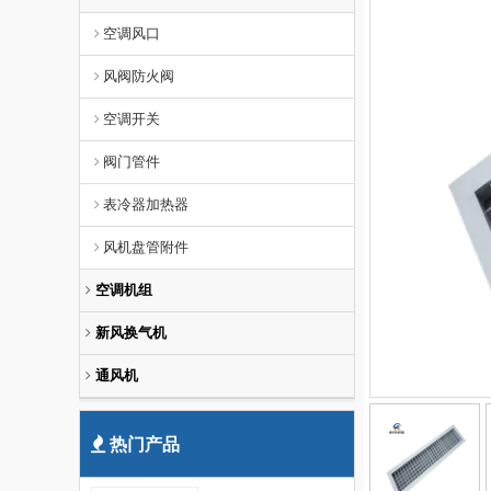
空调风口
风阀防火阀
空调开关
阀门管件
表冷器加热器
风机盘管附件
空调机组
新风换气机
通风机
热门产品