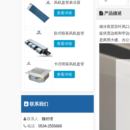
风机盘管表冷器
查看详情
产品描述
德冷双层百叶风口
提供宽边框和窄边
卧式暗装风机盘管
是商用大楼、办公
查看详情
卡式明装风机盘管
查看详情
联系我们
魏经理
联系人 :
0534-2555668
电话 :