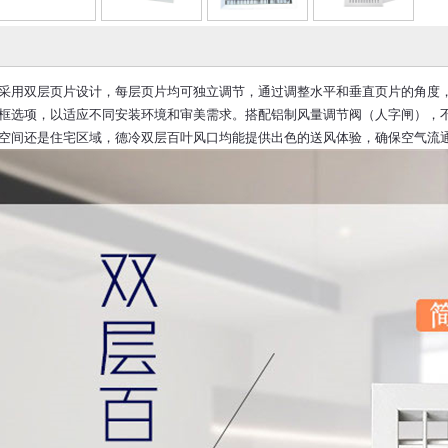
采用双层页片设计，每层页片均可独立调节，通过调整水平和垂直页片的角度
框选项，以适应不同安装环境和审美需求。搭配铝制风量调节阀（人字闸），
空间还是住宅区域，德冷双层百叶风口均能提供出色的送风体验，确保空气流